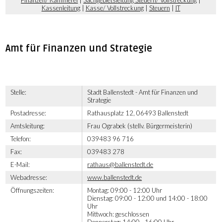
Finanzen/ Kämmerei
|
Sachgebietsleitung Steuern/ Vollstreckung
|
Kassenleitung
|
Kasse/ Vollstreckung
|
Steuern
|
IT
Amt für Finanzen und Strategie
Stelle:
Stadt Ballenstedt - Amt für Finanzen und
Strategie
Postadresse:
Rathausplatz 12, 06493 Ballenstedt
Amtsleitung:
Frau Ograbek (stellv. Bürgermeisterin)
Telefon:
039483 96 716
Fax:
039483 278
E-Mail:
rathaus@ballenstedt.de
Webadresse:
www.ballenstedt.de
Öffnungszeiten:
Montag: 09:00 - 12:00 Uhr
Dienstag: 09:00 - 12:00 und 14:00 - 18:00
Uhr
Mittwoch: geschlossen
Donnerstag: 14:00 - 16:00 Uhr