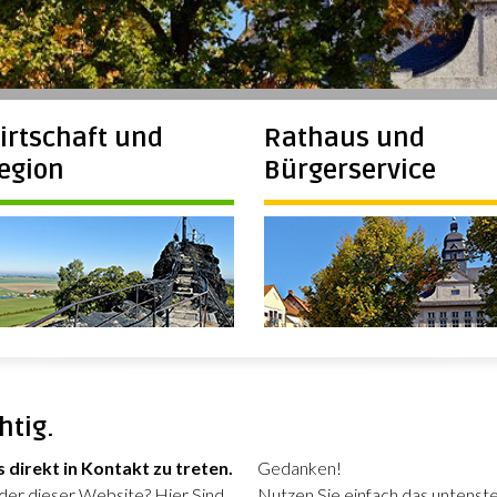
irtschaft und
Rathaus und
egion
Bürgerservice
htig.
s direkt in Kontakt zu treten.
Gedanken!
oder dieser Website? Hier Sind
Nutzen Sie einfach das untenst