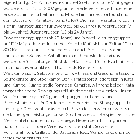
eigenständig. Der Yamakawa-Karate-Do Halberstadt e.V. hingegen
wurde erst am 4. Juli 2007 gegründet. Beide Vereine verbindet eine
enge Zusammenarbeit und sind Mitglied im Landessportbund und
dem Deutschen Karateverband (DKV). Die Trainingszeiten gliedern
sich in Karategruppen für Zwerge(3 bis 6 Jahre), Kindergruppen (7
bis 14 Jahre), Jugendgruppen (15 bis 24 Jahre),
Erwachsenengruppen (ab 25 Jahre) und in zwei Leistungsgruppen
auf. Die Mitgliederzahl in den Vereinen beläuft sich zur Zeit auf über
300 Karateka, darunter befinden sich auch Athleten aus dem
Landeskader Sachsen-Anhalt und dem Bundeskader. Bei uns
werden die Stilrichtungen Shotokan-Karate und Shito Ryu trainiert.
Trainingschwerpunkte sind Karate als Breiten- und
Wettkampfsport, Selbstverteidigung, Fitness und Gesundheitssport,
Soundkarate und Stockkampf. Der Karatesport gliedert sich in Kata
und Kumite. Kumite ist die Form des Kampfes, während bei der Kata
vorgeschriebene Bewegungsabläufe demonstriert werden. Unser
Verein nimmt regelmäßig an Lehrgängen der Landes- und
Bundestrainer teil. Außerdem hat der Verein eine Showgruppe, die
ihn bei großen Events präsentiert. Besonders erwähnenswert sind
die bisherigen Leistungen unser Sportler wie zum Beispiel Deutsche
Meistertitel und internationale Siege. Neben dem Training finden
natürlich auch andere Vereinsaktivitäten statt. So werden
Vereinsfahrten, Grillabende, Badesausflüge, Wandertage und noch
vieles mehr organisiert.