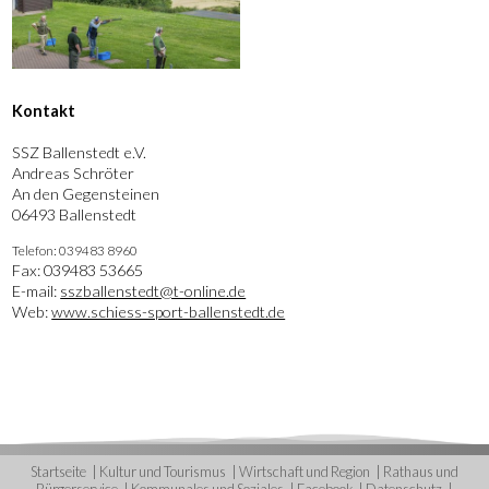
Kontakt
SSZ Ballenstedt e.V.
Andreas Schröter
An den Gegensteinen
06493 Ballenstedt
Telefon: 039483 8960
Fax: 039483 53665
E-mail:
sszballenstedt@t-online.de
Web:
www.schiess-sport-ballenstedt.de
Startseite
Kultur und Tourismus
Wirtschaft und Region
Rathaus und
Bürgerservice
Kommunales und Soziales
Facebook
Datenschutz