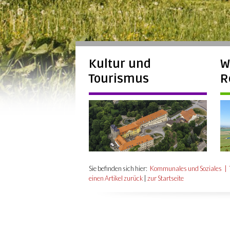
Kultur und
W
Tourismus
R
Sie befinden sich hier:
Kommunales und Soziales
einen Artikel zurück
|
zur Startseite