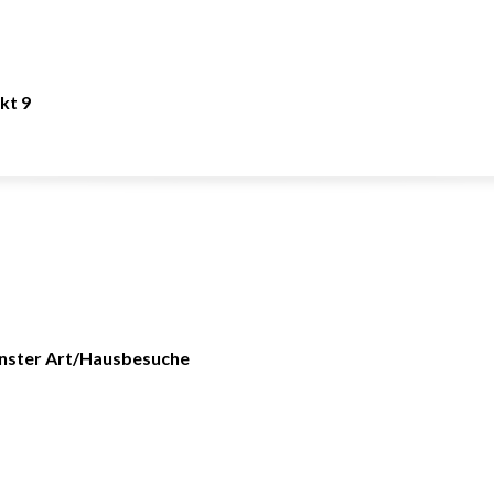
kt 9
nster Art/Hausbesuche